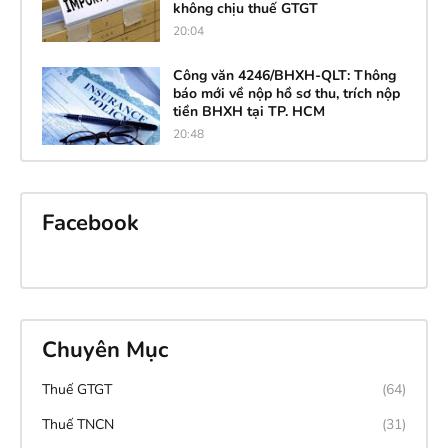
không chịu thuế GTGT
20:04
Công văn 4246/BHXH-QLT: Thông
báo mới về nộp hồ sơ thu, trích nộp
tiền BHXH tại TP. HCM
20:48
Facebook
Chuyên Mục
Thuế GTGT
(64)
Thuế TNCN
(31)