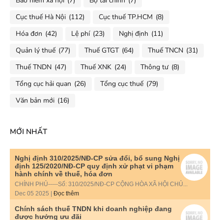
Bảo hiểm xã hội
(7)
Bộ tài chính
(7)
Cục thuế Hà Nội
(112)
Cục thuế TP.HCM
(8)
Hóa đơn
(42)
Lệ phí
(23)
Nghị định
(11)
Quản lý thuế
(77)
Thuế GTGT
(64)
Thuế TNCN
(31)
Thuế TNDN
(47)
Thuế XNK
(24)
Thông tư
(8)
Tổng cục hải quan
(26)
Tổng cục thuế
(79)
Văn bản mới
(16)
MỚI NHẤT
Nghị định 310/2025/NĐ-CP sửa đổi, bổ sung Nghị
định 125/2020/NĐ-CP quy định xử phạt vi phạm
hành chính về thuế, hóa đơn
CHÍNH PHỦ-----Số: 310/2025/NĐ-CP CỘNG HÒA XÃ HỘI CHỦ...
Dec 05 2025 |
Đọc thêm
Chính sách thuế TNDN khi doanh nghiệp đang
được hưởng ưu đãi