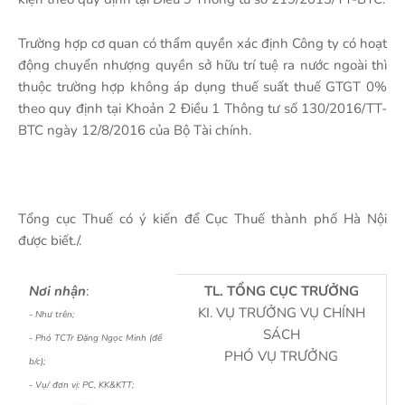
Trường hợp cơ quan có thẩm quyền xác định Công ty có hoạt
động chuyển nhượng quyền sở hữu trí tuệ ra nước ngoài thì
thuộc trường hợp không áp dụng thuế suất thuế GTGT 0%
theo quy định tại Khoản 2 Điều 1 Thông tư số 130/2016/TT-
BTC ngày 12/8/2016 của Bộ Tài chính.
Tổng cục Thuế có ý kiến để Cục Thuế thành phố Hà Nội
được biết./.
Nơi nhận
:
TL. TỔNG CỤC TRƯỞNG
KI. VỤ TRƯỞNG VỤ CHÍNH
- Như trên;
SÁCH
- Phó TCTr Đặng Ngọc Minh (để
PHÓ VỤ TRƯỞNG
b/c);
- Vụ/ đơn vị: PC, KK&KTT;