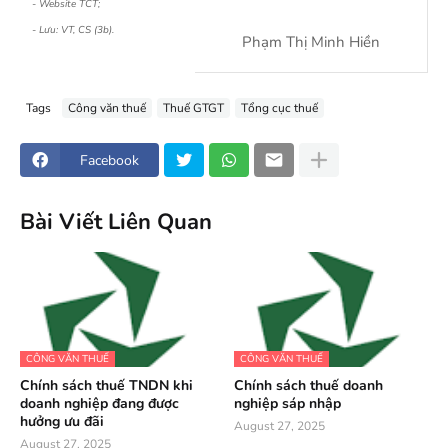
- Website TCT;
- Lưu: VT, CS (3b).
Phạm Thị Minh Hiền
Tags
Công văn thuế
Thuế GTGT
Tổng cục thuế
Facebook
Bài Viết Liên Quan
CÔNG VĂN THUẾ
CÔNG VĂN THUẾ
Chính sách thuế TNDN khi
Chính sách thuế doanh
doanh nghiệp đang được
nghiệp sáp nhập
hưởng ưu đãi
August 27, 2025
August 27, 2025