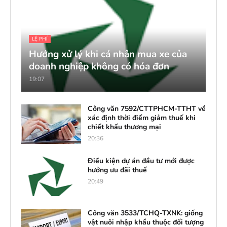
LỆ PHÍ
Hướng xử lý khi cá nhân mua xe của
doanh nghiệp không có hóa đơn
19:07
Công văn 7592/CTTPHCM-TTHT về
xác định thời điểm giảm thuế khi
chiết khấu thương mại
20:36
Điều kiện dự án đầu tư mới được
hưởng ưu đãi thuế
20:49
Công văn 3533/TCHQ-TXNK: giống
vật nuôi nhập khẩu thuộc đối tượng