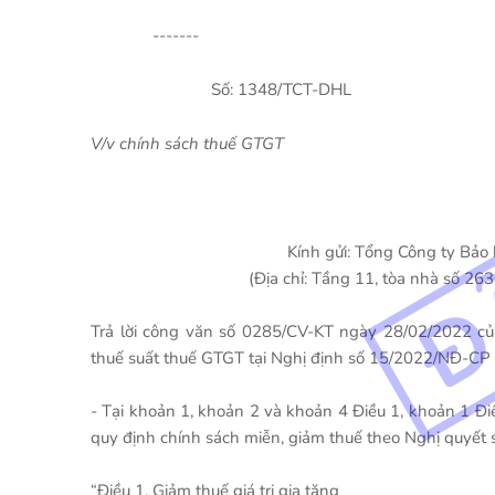
------
Số: 1348/TCT
V/v chính sách thuế GTGT
Kính gửi: Tổng Công ty Bảo
(Địa chỉ: Tầng 11, tòa nhà số 263
Trả lời công văn số 0285/CV-KT ngày 28/02/2022 c
thuế suất thuế GTGT tại Nghị định số 15/2022/NĐ-CP 
- Tại khoản 1, khoản 2 và khoản 4 Điều 1, khoản 1 
quy định chính sách miễn, giảm thuế theo Nghị quyế
“Điều 1. Giảm thuế giá trị gia tăng