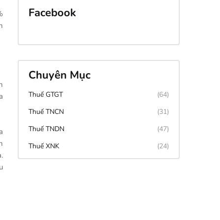
Facebook
%
h
Chuyên Mục
h
Thuế GTGT
(64)
a
Thuế TNCN
(31)
Thuế TNDN
(47)
a
n
Thuế XNK
(24)
.
u