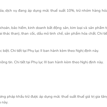
 hóa, dịch vụ đang áp dụng mức thuế suất 10%, trừ nhóm hàng hóa
 khoán, bảo hiểm, kinh doanh bất động sản, kim loại và sản phẩm t
 thác than), than cốc, dầu mỏ tinh chế, sản phẩm hóa chất. Chi tiế
 biệt. Chi tiết tại Phụ lục II ban hành kèm theo Nghị định này.
ng tin. Chi tiết tại Phụ lục III ban hành kèm theo Nghị định này.
ương pháp khấu trừ được áp dụng mức thuế suất thuế giá trị gia tăn
u này.