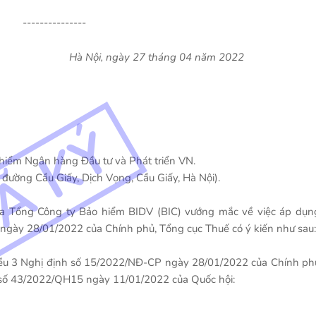
-
---------------
-DHL
Hà Nội, ngày 27 tháng 04 năm 2022
 hiểm Ngân hàng Đầu tư và Phát triển VN.
 đường Cầu Giấy, Dịch Vọng, Cầu Giấy, Hà Nội).
ủa Tổng Công ty Bảo hiểm BIDV (BIC) vướng mắc về việc áp dụn
ngày 28/01/2022 của Chính phủ, Tổng cục Thuế có ý kiến như sau:
Điều 3 Nghị định số 15/2022/NĐ-CP ngày 28/01/2022 của Chính ph
t số 43/2022/QH15 ngày 11/01/2022 của Quốc hội: