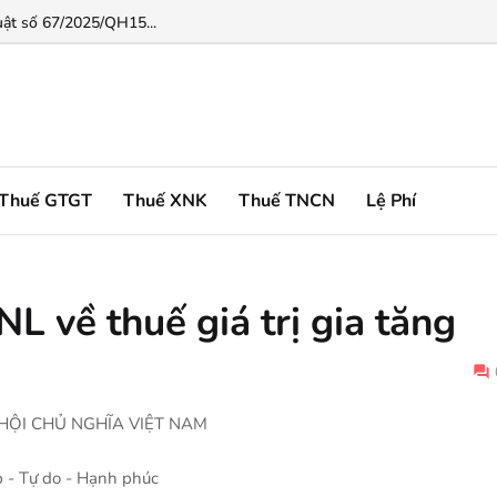
ật số 67/2025/QH15...
Thuế GTGT
Thuế XNK
Thuế TNCN
Lệ Phí
 về thuế giá trị gia tăng
HỘI CHỦ NGHĨA VIỆT NAM
p - Tự do - Hạnh phúc