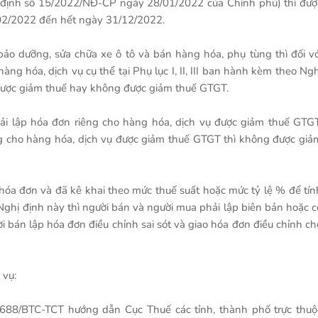
ị định số 15/2022/NĐ-CP ngày 28/01/2022 của Chính phủ) thì đượ
02/2022 đến hết ngày 31/12/2022.
ảo dưỡng, sửa chữa xe ô tô và bán hàng hóa, phụ tùng thì đối vớ
g hóa, dịch vụ cụ thể tại Phụ lục I, II, III ban hành kèm theo Ngh
được giảm thuế hay không được giảm thuế GTGT.
ải lập hóa đơn riêng cho hàng hóa, dịch vụ được giảm thuế GTGT
g cho hàng hóa, dịch vụ được giảm thuế GTGT thì không được giả
hóa đơn và đã kê khai theo mức thuế suất hoặc mức tỷ lệ % để tín
 Nghị định này thì người bán và người mua phải lập biên bản hoặc c
i bán lập hóa đơn điều chỉnh sai sót và giao hóa đơn điều chỉnh ch
 vụ:
688/BTC-TCT hướng dẫn Cục Thuế các tỉnh, thành phố trực thuộ