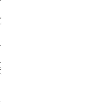
c
i
ị
.
m
h
ó
o
c