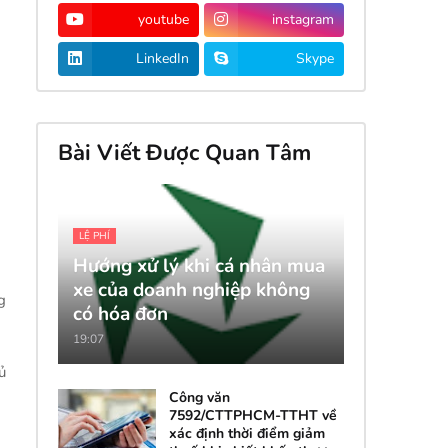
youtube
instagram
LinkedIn
Skype
Bài Viết Được Quan Tâm
LỆ PHÍ
Hướng xử lý khi cá nhân mua
xe của doanh nghiệp không
g
có hóa đơn
19:07
ủ
Công văn
7592/CTTPHCM-TTHT về
xác định thời điểm giảm