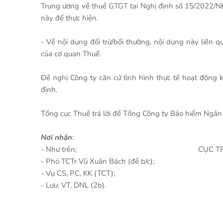
Trung ương về thuế GTGT tại Nghị định số 15/2022/N
này để thực hiện.
- Về nội dung đối trừ/bồi thường, nội dung này liên 
của cơ quan Thuế.
Đề nghị Công ty căn cứ tình hình thực tế hoạt động
định.
Tổng cục Thuế trả lời để Tổng Công ty Bảo hiểm Ngân h
Nơi nhận
- Như trên; CỤC TRƯỞNG CỤC 
- Phó TCTr Vũ Xuân Bách (để b/c);
- Vụ CS, PC, KK (TCT);
- Lưu: VT, DNL (2b).
Nguyễn Văn