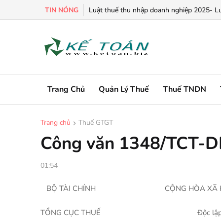
TIN NÓNG
Luật thuế thu nhập doanh nghiệp 2025- Lu
Trang Chủ
Quản Lý Thuế
Thuế TNDN
Trang chủ
Thuế GTGT
Công văn 1348/TCT-DNL
01:54
BỘ TÀI CHÍNH
CỘNG HÒA XÃ 
TỔNG CỤC THUẾ
Độc lậ