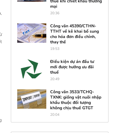
thuế khi chiết khấu thương
mại
,
20:36
Công văn 45390/CTHN-
TTHT về kê khai bổ sung
ừ
cho hóa đơn điều chỉnh,
t
thay thế
19:53
Điều kiện dự án đầu tư
mới được hưởng ưu đãi
thuế
20:49
Công văn 3533/TCHQ-
TXNK: giống vật nuôi nhập
khẩu thuộc đối tượng
không chịu thuế GTGT
20:04
g