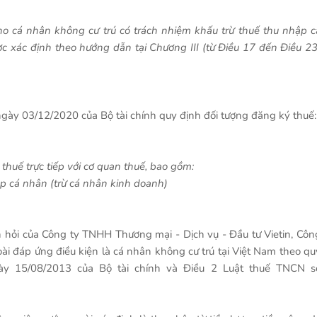
ho cá nhân không cư trú có trách nhiệm khấu trừ thuế thu nhập c
ợc xác định theo hướng dẫn tại Chương III (từ Điều 17 đến Điều 23
ày 03/12/2020 của Bộ tài chính quy định đối tượng đăng ký thuế:
 thuế trực tiếp với cơ quan thuế, bao gồm:
ập cá nhân (trừ cá nhân kinh doanh)
n hỏi của Công ty TNHH Thương mại - Dịch vụ - Đầu tư Vietin, Côn
i đáp ứng điều kiện là cá nhân không cư trú tại Việt Nam theo qu
ày 15/08/2013 của Bộ tài chính và Điều 2 Luật thuế TNCN s