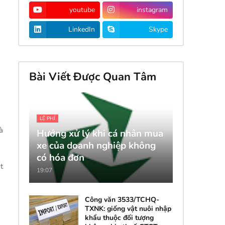
youtube
instagram
LinkedIn
Skype
Bài Viết Được Quan Tâm
LỆ PHÍ
à
Hướng xử lý khi cá nhân mua
xe của doanh nghiệp không
có hóa đơn
t
19:07
Công văn 3533/TCHQ-
TXNK: giống vật nuôi nhập
khẩu thuộc đối tượng