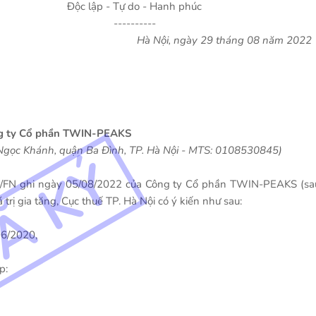
Độc lập - Tự do - Hanh phúc
----------
Hà Nội, ngày 29 tháng 08 năm 2022
ng ty Cổ phần TWIN-PEAKS
 Ngọc Khánh, quận Ba Đình, TP. Hà Nội - MTS: 0108530845)
2/FN ghi ngày 05/08/2022 của Công ty Cổ phần TWIN-PEAKS (sa
 trị gia tăng, Cục thuế TP. Hà Nội có ý kiến như sau:
06/2020,
p: