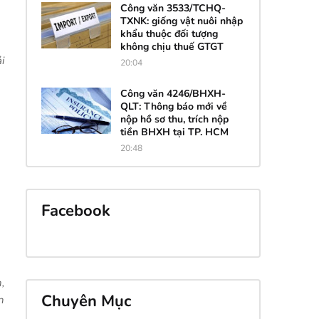
USD
26,000.
26,030.
26,410.
Công văn 3533/TCHQ-
00
00
00
TXNK: giống vật nuôi nhập
khẩu thuộc đối tượng
không chịu thuế GTGT
i
20:04
Công văn 4246/BHXH-
QLT: Thông báo mới về
nộp hồ sơ thu, trích nộp
tiền BHXH tại TP. HCM
20:48
Facebook
,
Chuyên Mục
n