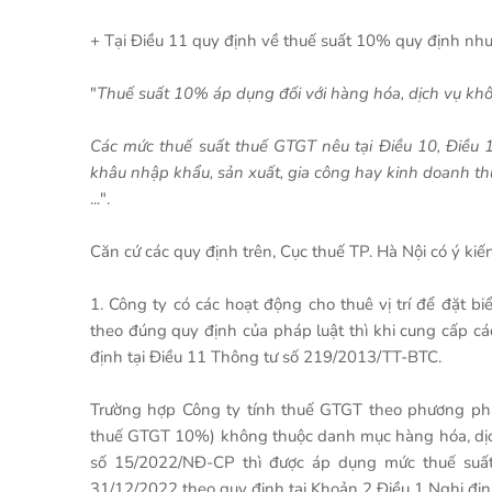
+ Tại Điều 11 quy định về thuế suất 10% quy định như
"
Thuế suất 10% áp dụng đối với hàng hóa, dịch vụ khôn
Các mức thuế suất thuế GTGT nêu tại Điều 10, Điều 
khâu nhập khẩu, sản xuất, gia công hay kinh doanh th
...".
Căn cứ các quy định trên, Cục thuế TP. Hà Nội có ý kiế
1. Công ty có các hoạt động cho thuê vị trí để đặt biể
theo đúng quy định của pháp luật thì khi cung cấp 
định tại Điều 11 Thông tư số 219/2013/TT-BTC.
Trường hợp Công ty tính thuế GTGT theo phương phá
thuế GTGT 10%) không thuộc danh mục hàng hóa, dịch v
số 15/2022/NĐ-CP thì được áp dụng mức thuế suất
31/12/2022 theo quy định tại Khoản 2 Điều 1 Nghị đ