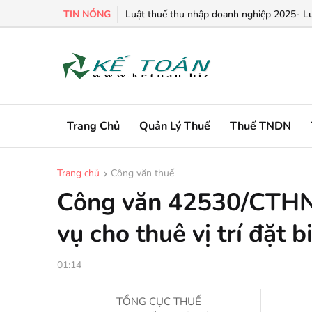
TIN NÓNG
Chính sách ưu đãi thuế TNDN đối với hoạt 
Luật thuế thu nhập doanh nghiệp 2025- L
Trang Chủ
Quản Lý Thuế
Thuế TNDN
Trang chủ
Công văn thuế
Công văn 42530/CTHN
vụ cho thuê vị trí đặt 
01:14
TỔNG CỤC THUẾ