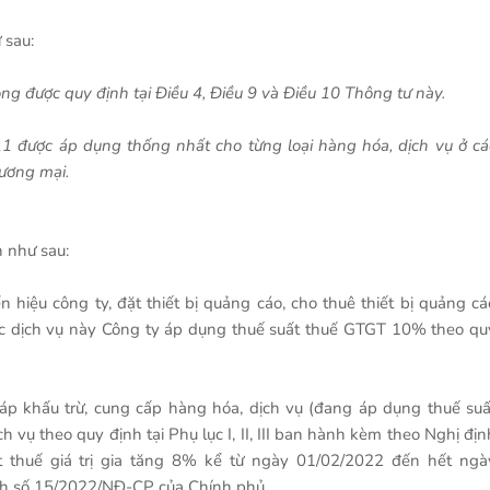
 sau:
g được quy định tại Điều 4, Điều 9 và Điều 10 Thông tư này.
11 được áp dụng thống nhất cho từng loại hàng hóa, dịch vụ ở cá
ương mại.
n như sau:
n hiệu công ty, đặt thiết bị quảng cáo, cho thuê thiết bị quảng cá
các dịch vụ này Công ty áp dụng thuế suất thuế GTGT 10% theo qu
p khấu trừ, cung cấp hàng hóa, dịch vụ (đang áp dụng thuế suấ
ụ theo quy định tại Phụ lục I, II, III ban hành kèm theo Nghị địn
 thuế giá trị gia tăng 8% kể từ ngày 01/02/2022 đến hết ngà
ịnh số 15/2022/NĐ-CP của Chính phủ.