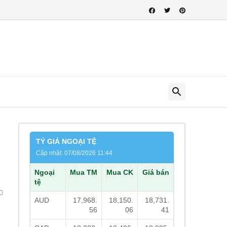
TỶ GIÁ NGOẠI TỆ
Cập nhật: 07/08/2026 11:44
Ngoại
Mua TM
Mua CK
Giá bán
tệ
0
AUD
17,968.
18,150.
18,731.
56
06
41