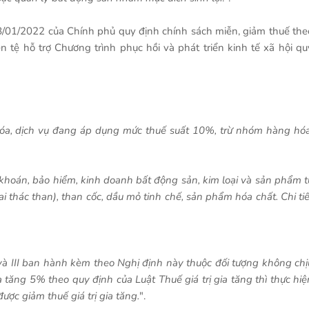
/01/2022 của Chính phủ quy định chính sách miễn, giảm thuế the
 tệ hỗ trợ Chương trình phục hồi và phát triển kinh tế xã hội qu
 hóa, dịch vụ đang áp dụng mức thuế suất 10%, trừ nhóm hàng hóa
 khoán, bảo hiểm, kinh doanh bất động sản, kim loại và sản phẩm t
 thác than), than cốc, dầu mỏ tinh chế, sản phẩm hóa chất. Chi tiế
I và III ban hành kèm theo Nghị định này thuộc đối tượng không chị
gia tăng 5% theo quy định của Luật Thuế giá trị gia tăng thì thực hiệ
ược giảm thuế giá trị gia tăng.
".