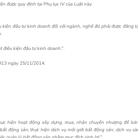
n được quy định tại Phụ lục IV của Luật này.
u kiện đầu tư kinh doanh đối với ngành, nghề đó phải được đăng tả
.
át điều kiện đầu tư kinh doanh.
".
QH13 ngày 25/11/2014.
thực hiện hoạt động xây dựng, mua, nhận chuyển nhượng để bán
bất động sản; thực hiện dịch vụ môi giới bất động sản; dịch vụ sà
oặc quản lý bất động sản nhằm mục đích sinh lợi
.".