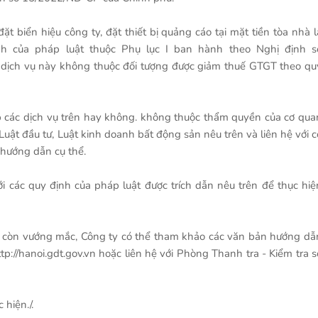
ặt biển hiệu công ty, đặt thiết bị quảng cáo tại mặt tiền tòa nhà l
h của pháp luật thuộc Phụ lục I ban hành theo Nghị định s
ịch vụ này không thuộc đối tượng được giảm thuế GTGT theo qu
p các dịch vụ trên hay không. không thuộc thẩm quyền của cơ qua
uật đầu tư, Luật kinh doanh bất động sản nêu trên và liên hệ với c
hướng dẫn cụ thể.
ới các quy định của pháp luật được trích dẫn nêu trên để thục hiệ
ợp còn vướng mắc, Công ty có thể tham khảo các văn bản hướng dẫ
p://hanoi.gdt.gov.vn hoặc liên hệ với Phòng Thanh tra - Kiểm tra s
 hiện./.