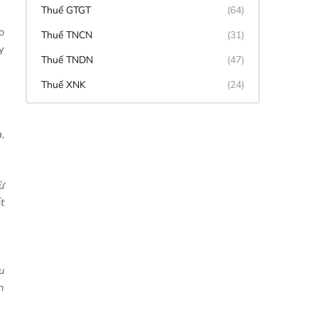
Thuế GTGT
(64)
o
Thuế TNCN
(31)
y
Thuế TNDN
(47)
Thuế XNK
(24)
,
ừ
t
u
n