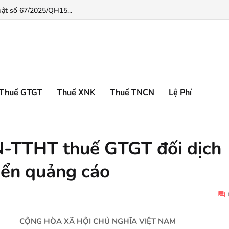
động đầu tư...
uật số 67/2025/QH15...
Thuế GTGT
Thuế XNK
Thuế TNCN
Lệ Phí
-TTHT thuế GTGT đối dịch
biển quảng cáo
CỘNG HÒA XÃ HỘI CHỦ NGHĨA VIỆT NAM