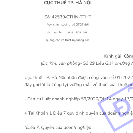
CỤC THUẾ TP. HÀ NỘI
-----
Số: 42530/CTHN-TTHT
V/v: chính sách thuế GTGT đối
dịch vụ cho thuê vị trí đặt biển
quảng cáo và thiết bị quảng cáo
Kính gửi: Cô
(Đc: Khu văn phòng- Số 29 Liễu Giai, phường
Cục thuế TP. Hà Nội nhân được công văn số 01-202
đây gọi tắt là Công ty) vướng mắc về thuế suất thuế giá
- Căn cứ Luật doanh nghiệp 59/2020/QH14 ngày 17/
+ Tại Khoản 1 Điều 7 quy định quyền của doanh nghiệ
"
Điều 7. Quyền của doanh nghiệp