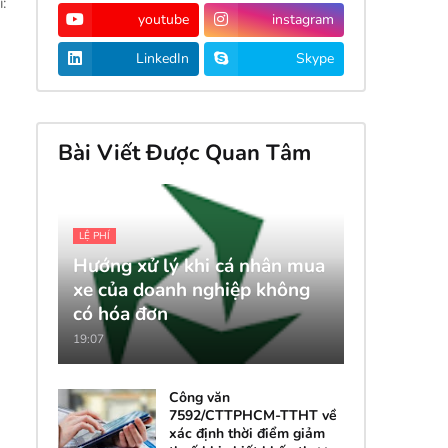
:
youtube
instagram
LinkedIn
Skype
Bài Viết Được Quan Tâm
LỆ PHÍ
Hướng xử lý khi cá nhân mua
xe của doanh nghiệp không
có hóa đơn
19:07
Công văn
7592/CTTPHCM-TTHT về
xác định thời điểm giảm