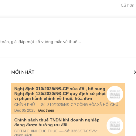
Cũ hơn
 toán, giải đáp một số vướng mắc về thuế ...
MỚI NHẤT
Nghị định 310/2025/NĐ-CP sửa đổi, bổ sung
Nghị định 125/2020/NĐ-CP quy định xử phạt
vi phạm hành chính về thuế, hóa đơn
CHÍNH PHỦ-----Số: 310/2025/NĐ-CP CỘNG HÒA XÃ HỘI CHỦ...
Dec 05 2025 |
Đọc thêm
Chính sách thuế TNDN khi doanh nghiệp
đang được hưởng ưu đãi
BỘ TÀI CHÍNHCỤC THUẾ -----Số: 3363/CT-CSV/v:
chính sách...