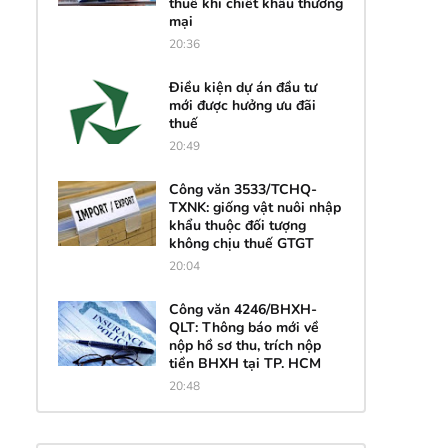
thuế khi chiết khấu thương
mại
20:36
Điều kiện dự án đầu tư
mới được hưởng ưu đãi
thuế
20:49
Công văn 3533/TCHQ-
TXNK: giống vật nuôi nhập
khẩu thuộc đối tượng
không chịu thuế GTGT
20:04
Công văn 4246/BHXH-
QLT: Thông báo mới về
nộp hồ sơ thu, trích nộp
tiền BHXH tại TP. HCM
20:48