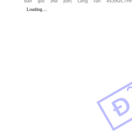
Bản gốc (file pdf) Công văn 45390/CTH