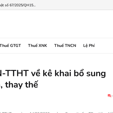
ật số 67/2025/QH15...
Thuế GTGT
Thuế XNK
Thuế TNCN
Lệ Phí
TTHT về kê khai bổ sung
, thay thế