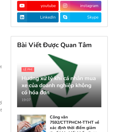
youtube
instagram
LinkedIn
Skype
Bài Viết Được Quan Tâm
H
LỆ PHÍ
Hướng xử lý khi cá nhân mua
xe của doanh nghiệp không
có hóa đơn
19:07
ố
t
Công văn
7592/CTTPHCM-TTHT về
xác định thời điểm giảm