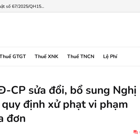
động đầu tư...
uật số 67/2025/QH15...
Thuế GTGT
Thuế XNK
Thuế TNCN
Lệ Phí
Đ-CP sửa đổi, bổ sung Nghị
quy định xử phạt vi phạm
a đơn