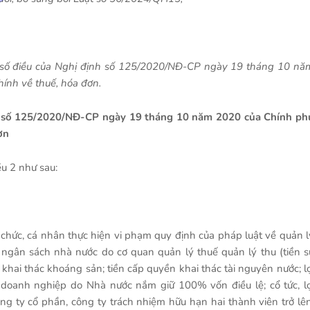
 số điều của Nghị định số 125/2020/NĐ-CP ngày 19 tháng 10 nă
ính về thuế, hóa đơn.
nh số 125/2020/NĐ-CP ngày 19 tháng 10 năm 2020 của Chính ph
ơn
ều 2 như sau:
ổ chức, cá nhân thực hiện vi phạm quy định của pháp luật về quản l
 ngân sách nhà nước do cơ quan quản lý thuế quản lý thu (tiền s
 khai thác khoáng sản; tiền cấp quyền khai thác tài nguyên nước; lợ
a doanh nghiệp do Nhà nước nắm giữ 100% vốn điều lệ; cổ tức, lợ
g ty cổ phần, công ty trách nhiệm hữu hạn hai thành viên trở lên