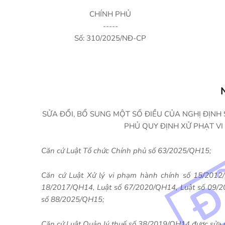
CHÍNH PHỦ
-----
Số: 310/2025/NĐ-CP
SỬA ĐỔI, BỔ SUNG MỘT SỐ ĐIỀU CỦA NGHỊ ĐỊNH
PHỦ QUY ĐỊNH XỬ PHẠT V
Căn cứ Luật Tổ chức Chính phủ số 63/2025/QH15;
Căn cứ Luật Xử lý vi phạm hành chính số 15/2012/
18/2017/QH14, Luật số 67/2020/QH14, Luật số 09/2
số 88/2025/QH15;
Căn cứ Luật Quản lý thuế số 38/2019/QH14 được sửa đ