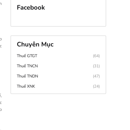
m
Facebook
o
Chuyên Mục
c
Thuế GTGT
(64)
Thuế TNCN
(31)
Thuế TNDN
(47)
Thuế XNK
(24)
,
c
o