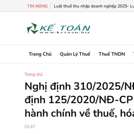
TIN NÓNG
Chính sách ưu đãi thuế TNDN đối với hoạt 
Luật thuế thu nhập doanh nghiệp 2025- L
Trang Chủ
Quản Lý Thuế
Thuế TNDN
Trang chủ
Nghị định 310/2025/N
định 125/2020/NĐ-CP 
hành chính về thuế, hó
02:47