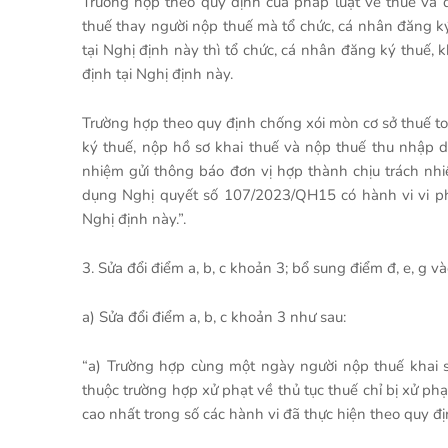
Trường hợp theo quy định của pháp luật về thuế và q
thuế thay người nộp thuế mà tổ chức, cá nhân đăng ký
tại Nghị định này thì tổ chức, cá nhân đăng ký thuế, 
định tại Nghị định này.
Trường hợp theo quy định chống xói mòn cơ sở thuế to
ký thuế, nộp hồ sơ khai thuế và nộp thuế thu nhập 
nhiệm gửi thông báo đơn vị hợp thành chịu trách nh
dụng Nghị quyết số 107/2023/QH15 có hành vi vi phạ
Nghị định này.”.
3. Sửa đổi điểm a, b, c khoản 3; bổ sung điểm đ, e, g v
a) Sửa đổi điểm a, b, c khoản 3 như sau:
“a) Trường hợp cùng một ngày người nộp thuế khai sai
thuộc trường hợp xử phạt về thủ tục thuế chỉ bị xử phạ
cao nhất trong số các hành vi đã thực hiện theo quy đị