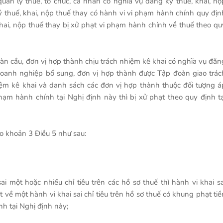
uản lý thuế, tổ chức, cá nhân có nghĩa vụ đăng ký thuế, khai, nộ
 thuế, khai, nộp thuế thay có hành vi vi phạm hành chính quy địn
khai, nộp thuế thay bị xử phạt vi phạm hành chính về thuế theo qu
àn cầu, đơn vị hợp thành chịu trách nhiệm kê khai có nghĩa vụ đăn
doanh nghiệp bổ sung, đơn vị hợp thành được Tập đoàn giao trác
iệm kê khai và danh sách các đơn vị hợp thành thuộc đối tượng á
m hành chính tại Nghị định này thì bị xử phạt theo quy định tạ
ào khoản 3 Điều 5 như sau:
 một hoặc nhiều chỉ tiêu trên các hồ sơ thuế thì hành vi khai sa
t về một hành vi khai sai chỉ tiêu trên hồ sơ thuế có khung phạt tiề
nh tại Nghị định này;