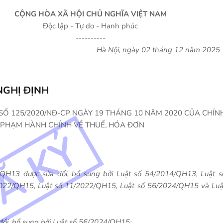
CỘNG HÒA XÃ HỘI CHỦ NGHĨA VIỆT NAM
Độc lập - Tự do - Hanh phúc
----------
Hà Nội, ngày 02 tháng 12 năm 2025
NGHỊ ĐỊNH
 SỐ 125/2020/NĐ-CP NGÀY 19 THÁNG 10 NĂM 2020 CỦA CHÍN
I PHẠM HÀNH CHÍNH VỀ THUẾ, HÓA ĐƠN
QH13 được sửa đổi, bổ sung bởi Luật số 54/2014/QH13, Luật s
022/QH15, Luật số 11/2022/QH15, Luật số 56/2024/QH15 và Luậ
ổi, bổ sung bởi Luật số 56/2024/QH15;