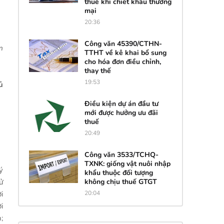
thuế khi chiết khấu thương
mại
20:36
Công văn 45390/CTHN-
m
TTHT về kê khai bổ sung
cho hóa đơn điều chỉnh,
thay thế
19:53
ủ
Điều kiện dự án đầu tư
mới được hưởng ưu đãi
thuế
20:49
Công văn 3533/TCHQ-
TXNK: giống vật nuôi nhập
ý
khẩu thuộc đối tượng
không chịu thuế GTGT
ử
20:04
i
i
;