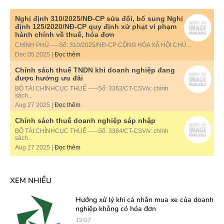
Nghị định 310/2025/NĐ-CP sửa đổi, bổ sung Nghị
định 125/2020/NĐ-CP quy định xử phạt vi phạm
hành chính về thuế, hóa đơn
CHÍNH PHỦ-----Số: 310/2025/NĐ-CP CỘNG HÒA XÃ HỘI CHỦ...
Dec 05 2025 |
Đọc thêm
Chính sách thuế TNDN khi doanh nghiệp đang
được hưởng ưu đãi
BỘ TÀI CHÍNHCỤC THUẾ -----Số: 3363/CT-CSV/v: chính
sách...
Aug 27 2025 |
Đọc thêm
Chính sách thuế doanh nghiệp sáp nhập
BỘ TÀI CHÍNHCỤC THUẾ -----Số: 3364/CT-CSV/v: chính
sách...
Aug 27 2025 |
Đọc thêm
XEM NHIỀU
Hướng xử lý khi cá nhân mua xe của doanh
nghiệp không có hóa đơn
19:07