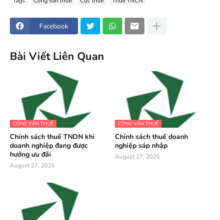
Tags
Công văn thuế
Cục thuế
Thuế TNCN
Facebook
Bài Viết Liên Quan
CÔNG VĂN THUẾ
CÔNG VĂN THUẾ
Chính sách thuế TNDN khi
Chính sách thuế doanh
doanh nghiệp đang được
nghiệp sáp nhập
hưởng ưu đãi
August 27, 2025
August 27, 2025