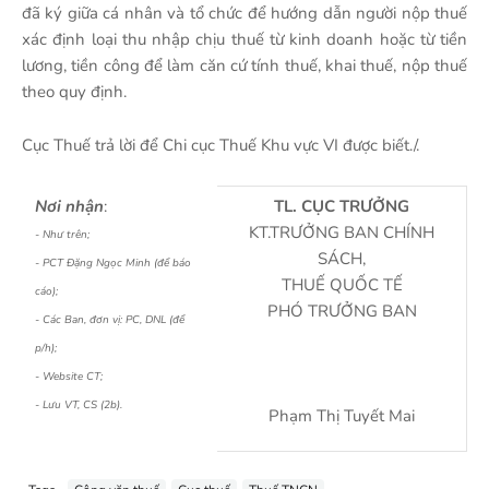
đã ký giữa cá nhân và tổ chức để hướng dẫn người nộp thuế
xác định loại thu nhập chịu thuế từ kinh doanh hoặc từ tiền
lương, tiền công để làm căn cứ tính thuế, khai thuế, nộp thuế
theo quy định.
Cục Thuế trả lời để Chi cục Thuế Khu vực VI được biết./.
Nơi nhận
:
TL. CỤC TRƯỞNG
KT.TRƯỞNG BAN CHÍNH
- Như trên;
SÁCH,
- PCT Đặng Ngọc Minh (để báo
THUẾ QUỐC TẾ
cáo);
PHÓ TRƯỞNG BAN
- Các Ban, đơn vị: PC, DNL (để
p/h);
- Website CT;
- Lưu VT, CS (2b).
Phạm Thị Tuyết Mai