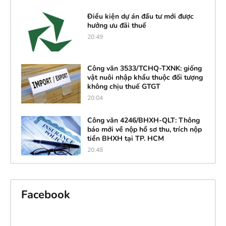
Điều kiện dự án đầu tư mới được
hưởng ưu đãi thuế
20:49
Công văn 3533/TCHQ-TXNK: giống
vật nuôi nhập khẩu thuộc đối tượng
không chịu thuế GTGT
20:04
Công văn 4246/BHXH-QLT: Thông
báo mới về nộp hồ sơ thu, trích nộp
tiền BHXH tại TP. HCM
20:48
Facebook