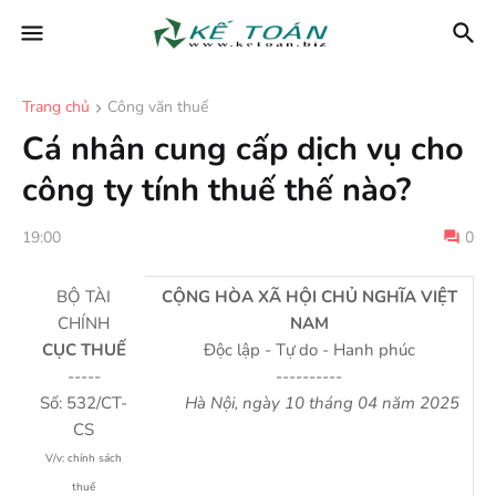
Trang chủ
Công văn thuế
Cá nhân cung cấp dịch vụ cho
công ty tính thuế thế nào?
19:00
0
BỘ TÀI
CỘNG HÒA XÃ HỘI CHỦ NGHĨA VIỆT
CHÍNH
NAM
CỤC THUẾ
Độc lập - Tự do - Hanh phúc
-----
----------
Số: 532/CT-
Hà Nội, ngày 10 tháng 04 năm 2025
CS
V/v: chính sách
thuế