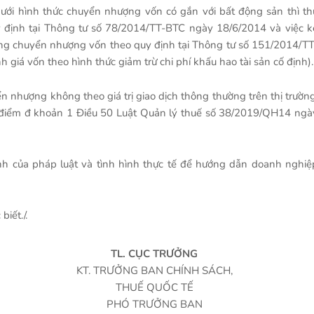
ưới hình thức chuyển nhượng vốn có gắn với bất động sản thì th
 định tại Thông tư số 78/2014/TT-BTC ngày 18/6/2014 và việc k
ộng chuyển nhượng vốn theo quy định tại Thông tư số 151/2014/TT
giá vốn theo hình thức giảm trừ chi phí khấu hao tài sản cố định).
 nhượng không theo giá trị giao dịch thông thường trên thị trường
i điểm đ khoản 1 Điều 50 Luật Quản lý thuế số 38/2019/QH14 ngà
nh của pháp luật và tình hình thực tế để hướng dẫn doanh nghiệ
iết./.
TL. CỤC TRƯỞNG
KT. TRƯỞNG BAN CHÍNH SÁCH,
THUẾ QUỐC TẾ
PHÓ TRƯỞNG BAN