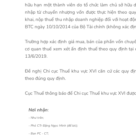
hữu hạn một thành viên do tổ chức làm chủ sở hữu d
nhập từ chuyển nhượng vốn được thực hiện theo quy
khai, nộp thuế thu nhập doanh nghiệp đối với hoạt đ
BTC ngày 10/10/2014 của Bộ Tài chính (không xác định 
Trường hợp xác định giá mua, bán của phần vốn chuyển
cơ quan thuế xem xét ấn định thuế theo quy định tạ
13/6/2019.
Đề nghị Chi cục Thuế khu vực XVI căn cứ các quy đị
theo đúng quy định.
Cục Thuế thông báo để Chi cục Thuế khu vực XVI được b
Nơi nhận
:
- Như trên;
- Phó CTr Đặng Ngọc Minh (để b/c);
- Ban PC - CT;