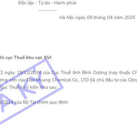
Độc lập - Tự do - Hanh phúc
----------
Hà Nội, ngày 09 tháng 04 năm 2025
hi cục Thuế khu vực XVI
 ngày 18/12/2024 của Cục Thuế tỉnh Bình Dương (nay thuộc Ch
ợng vốn của Dae Myung Chemical Co., LTD (là chủ đầu tư của Côn
ục Thuế có ý kiến như sau:
/2014 của Bộ Tài chính quy định: