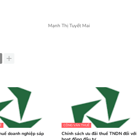
Mạnh Thị Tuyết Mai
Ế
CÔNG VĂN THUẾ
huế doanh nghiệp sáp
Chính sách ưu đãi thuế TNDN đối với
hoạt động đầu tư