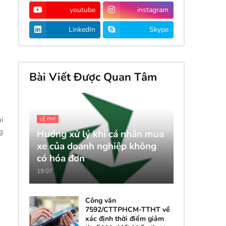
youtube
instagram
LinkedIn
Skype
Bài Viết Được Quan Tâm
i
LỆ PHÍ
g
Hướng xử lý khi cá nhân mua
xe của doanh nghiệp không
có hóa đơn
19:07
Công văn
7592/CTTPHCM-TTHT về
xác định thời điểm giảm