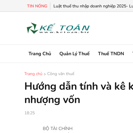
TIN NÓNG
Chính sách ưu đãi thuế TNDN đối với hoạt 
Luật thuế thu nhập doanh nghiệp 2025- L
Trang Chủ
Quản Lý Thuế
Thuế TNDN
Trang chủ
Công văn thuế
Hướng dẫn tính và kê 
nhượng vốn
18:25
BỘ TÀI CHÍNH