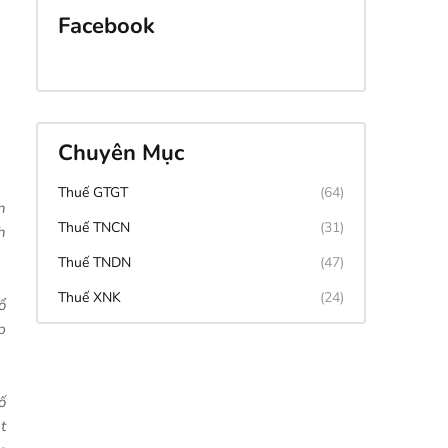
Facebook
Chuyên Mục
Thuế GTGT
(64)
n
Thuế TNCN
(31)
h
Thuế TNDN
(47)
Thuế XNK
(24)
ổ
p
ố
t