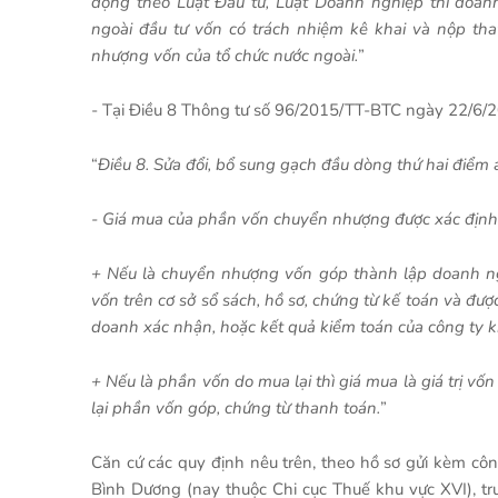
động theo Luật Đầu tư, Luật Doanh nghiệp thì doan
ngoài đầu tư vốn có trách nhiệm kê khai và nộp th
nhượng vốn của tổ chức nước ngoài.
”
- Tại Điều 8 Thông tư số 96/2015/TT-BTC ngày 22/6/2
“
Điều 8. Sửa đổi, bổ sung gạch đầu dòng thứ hai điể
- Giá mua của phần vốn chuyển nhượng được xác định 
+ Nếu là chuyển nhượng vốn góp thành lập doanh ng
vốn trên cơ sở sổ sách, hồ sơ, chứng từ kế toán và đư
doanh xác nhận, hoặc kết quả kiểm toán của công ty 
+ Nếu là phần vốn do mua lại thì giá mua là giá trị v
lại phần vốn góp, chứng từ thanh toán.
”
Căn cứ các quy định nêu trên, theo hồ sơ gửi kèm 
Bình Dương (nay thuộc Chi cục Thuế khu vực XVI), t