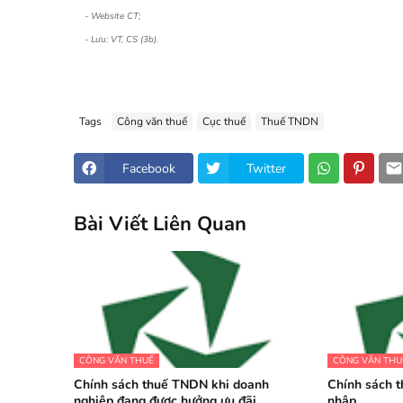
- Website CT;
- Lưu: VT, CS (3b).
Tags
Công văn thuế
Cục thuế
Thuế TNDN
Facebook
Twitter
Bài Viết Liên Quan
CÔNG VĂN THUẾ
CÔNG VĂN THU
Chính sách thuế TNDN khi doanh
Chính sách t
nghiệp đang được hưởng ưu đãi
nhập