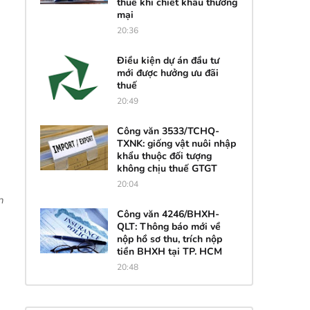
thuế khi chiết khấu thương
mại
20:36
Điều kiện dự án đầu tư
mới được hưởng ưu đãi
thuế
20:49
Công văn 3533/TCHQ-
TXNK: giống vật nuôi nhập
khẩu thuộc đối tượng
không chịu thuế GTGT
20:04
n
Công văn 4246/BHXH-
QLT: Thông báo mới về
nộp hồ sơ thu, trích nộp
tiền BHXH tại TP. HCM
20:48