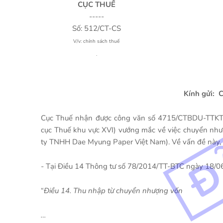
CỤC THUẾ
-----
Số: 512/CT-CS
V/v: chính sách thuế
.
Kính gửi:
C
Cục Thuế nhận được công văn số 4715/CTBDU-TTKT2
cục Thuế khu vực XVI) vướng mắc về việc chuyển như
ty TNHH Dae Myung Paper Việt Nam). Về vấn đề này, C
- Tại Điều 14 Thông tư số 78/2014/TT-BTC ngày 18/06
“
Điều 14. Thu nhập từ chuyển nhượng vốn
…