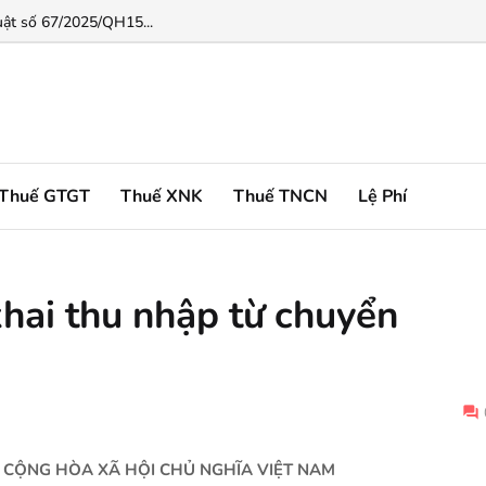
động đầu tư...
uật số 67/2025/QH15...
Thuế GTGT
Thuế XNK
Thuế TNCN
Lệ Phí
khai thu nhập từ chuyển
CỘNG HÒA XÃ HỘI CHỦ NGHĨA VIỆT NAM