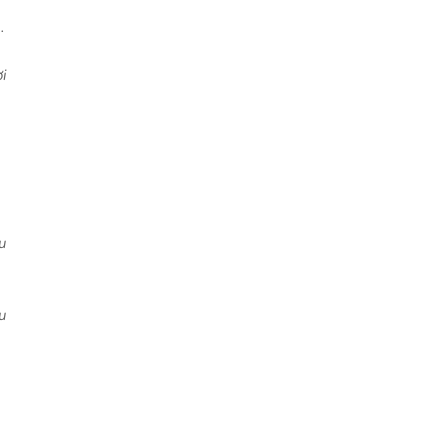
.
i
u
u