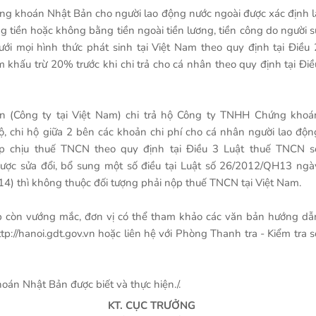
ng khoán Nhật Bản cho người lao động nước ngoài được xác định l
ằng tiền hoặc không bằng tiền ngoài tiền lương, tiền công do người s
i mọi hình thức phát sinh tại Việt Nam theo quy định tại Điều 
khấu trừ 20% trước khi chi trả cho cá nhân theo quy định tại Điề
 (Công ty tại Việt Nam) chi trả hộ Công ty TNHH Chứng khoá
ộ, chi hộ giữa 2 bên các khoản chi phí cho cá nhân người lao độn
p chịu thuế TNCN theo quy định tại Điều 3 Luật thuế TNCN s
ợc sửa đổi, bổ sung một số điều tại Luật số 26/2012/QH13 ngà
) thì không thuộc đối tượng phải nộp thuế TNCN tại Việt Nam.
hợp còn vướng mắc, đơn vị có thể tham khảo các văn bản hướng dẫ
p://hanoi.gdt.gov.vn hoặc liên hệ với Phòng Thanh tra - Kiểm tra s
án Nhật Bản được biết và thực hiện./.
KT. CỤC TRƯỞNG