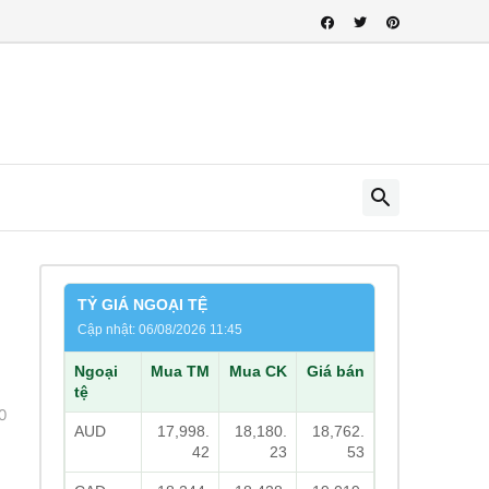
TỶ GIÁ NGOẠI TỆ
Cập nhật: 06/08/2026 11:45
Ngoại
Mua TM
Mua CK
Giá bán
tệ
0
AUD
17,998.
18,180.
18,762.
42
23
53