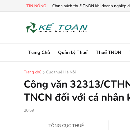
TIN NÓNG
Chính sách thuế TNDN khi doanh nghiệp đa
Trang Chủ
Quản Lý Thuế
Thuế TNDN
Trang chủ
Cục thuế Hà Nội
Công văn 32313/CTHN-
TNCN đối với cá nhân 
20:59
TỔNG CỤC THUẾ