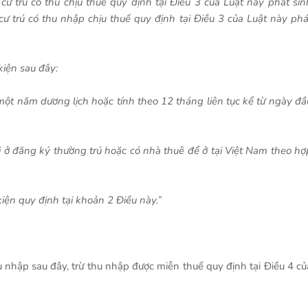
ư trú có thu chịu thuế quy định tại Điều 3 của Luật này phát sin
ư trú có thu nhập chịu thuế quy định tại Điều 3 của Luật này phá
kiện sau đây:
 một năm dương lịch hoặc tính theo 12 tháng liên tục kể từ ngày đầ
i ở đăng ký thường trú hoặc có nhà thuê để ở tại Việt Nam theo hợ
iện quy định tại khoản 2 Điều này.
”
 nhập sau đây, trừ thu nhập được miễn thuế quy định tại Điều 4 củ