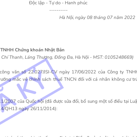
Độc lập - Tự do - Hanh phúc
----------
Hà Nội, ngày 08 tháng 07 năm 2022
ty TNHH Chứng khoán Nhật Bản
n Chí Thanh, Láng Thượng, Đống Đa, Hà Nội - MST: 0105248669)
công văn số 22.027/JSI-CV ngày 17/06/2022 của Công ty TNH
vướng mắc về chính sách thuế TNCN đối với cá nhân không cư trú
2007 của Quốc hội (đã được sửa đổi, bổ sung một số điều tại Luậ
14/QH13 ngày 26/11/2014):