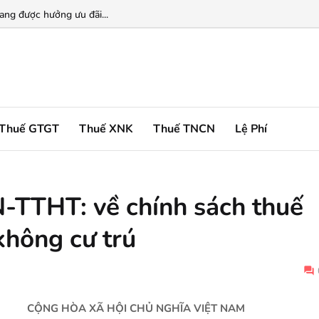
ng được hưởng ưu đãi...
Thuế GTGT
Thuế XNK
Thuế TNCN
Lệ Phí
TTHT: về chính sách thuế
không cư trú
CỘNG HÒA XÃ HỘI CHỦ NGHĨA VIỆT NAM