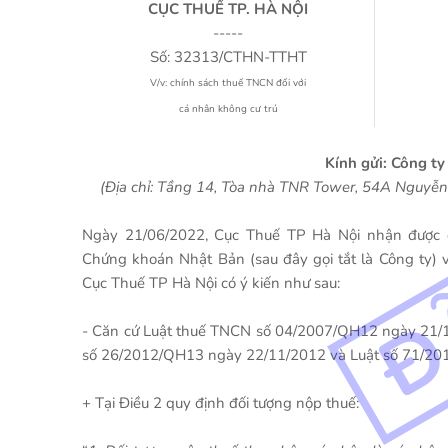
CỤC THUẾ TP. HÀ NỘI
-----
Số: 32313/CTHN-TTHT
V/v: chính sách thuế TNCN đối với
cá nhân không cư trú
Kính gửi: Công 
(Địa chỉ: Tầng 14, Tòa nhà TNR Tower, 54A Nguyễ
Ngày 21/06/2022, Cục Thuế TP Hà Nội nhận được 
Chứng khoán Nhật Bản (sau đây gọi tắt là Công ty) 
Cục Thuế TP Hà Nội có ý kiến như sau:
- Căn cứ Luật thuế TNCN số 04/2007/QH12 ngày 21/11/
số 26/2012/QH13 ngày 22/11/2012 và Luật số 71/20
+ Tại Điều 2 quy định đối tượng nộp thuế: