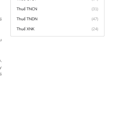
Thuế TNCN
(31)
ả
Thuế TNDN
(47)
Thuế XNK
(24)
u
,
y
á