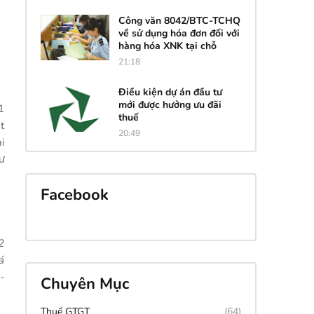
USD
26,010.
26,040.
26,420.
00
00
00
Công văn 8042/BTC-TCHQ
về sử dụng hóa đơn đối với
hàng hóa XNK tại chỗ
21:18
Điều kiện dự án đầu tư
mới được hưởng ưu đãi
1
thuế
t
20:49
i
ư
Facebook
2
á
-
Chuyên Mục
Thuế GTGT
(64)