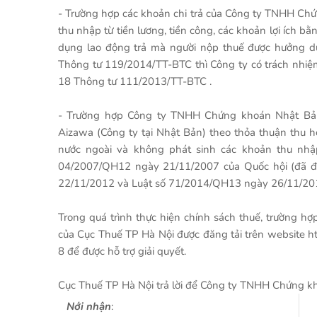
- Trường hợp các khoản chi trả của Công ty TNHH Chứ
thu nhập từ tiền lương, tiền công, các khoản lợi ích b
dụng lao động trả mà người nộp thuế được hưởng dướ
Thông tư 119/2014/TT-BTC thì Công ty có trách nhiệm 
18 Thông tư 111/2013/TT-BTC .
- Trường hợp Công ty TNHH Chứng khoán Nhật Bản
Aizawa (Công ty tại Nhật Bản) theo thỏa thuận thu h
nước ngoài và không phát sinh các khoản thu nhậ
04/2007/QH12 ngày 21/11/2007 của Quốc hội (đã đư
22/11/2012 và Luật số 71/2014/QH13 ngày 26/11/2014
Trong quá trình thực hiện chính sách thuế, trường 
của Cục Thuế TP Hà Nội được đăng tải trên website htt
8 để được hỗ trợ giải quyết.
Cục Thuế TP Hà Nội trả lời để Công ty TNHH Chứng kho
Nới nhận
: