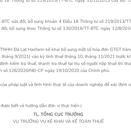
iều 16 Thông tư số 219/2013/TT-BTC ngày 31/12/2013 của Bộ Tà
T-BTC sửa đổi, bổ sung khoản 4 Điều 18 Thông tư số 219/2013/TT
 đổi, bổ sung theo Thông tư số 130/2016/TT-BTC ngày 12/8/201
ty TNHH Đà Lạt Hasfarm kê khai bổ sung một số hóa đơn GTGT hàn
 tháng 9/2021) vào kỳ tính thuế tháng 10, tháng 11/2021 trước kh
h kiểm tra thuế, thanh tra thuế tại trụ sở người nộp thuế thì thự
định số 126/2020/NĐ-CP ngày 19/10/2020 của Chính phủ.
ủa pháp luật và tình hình thực tế của doanh nghiệp để xác định s
ợc biết và hướng dẫn đơn vị thực hiện./.
TL. TỔNG CỤC TRƯỞNG
VỤ TRƯỞNG VỤ KÊ KHAI VÀ KẾ TOÁN THUẾ