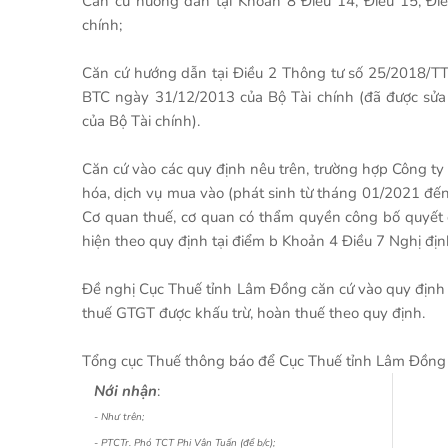
Căn cứ hướng dẫn tại Khoản 8 Điều 14, Điều 15, Đ
chính;
Căn cứ hướng dẫn tại Điều 2 Thông tư số 25/2018/T
BTC ngày 31/12/2013 của Bộ Tài chính (đã được sửa
của Bộ Tài chính).
Căn cứ vào các quy định nêu trên, trường hợp Công 
hóa, dịch vụ mua vào (phát sinh từ tháng 01/2021 đến
Cơ quan thuế, cơ quan có thẩm quyền công bố quyết địn
hiện theo quy định tại điểm b Khoản 4 Điều 7 Nghị 
Đề nghị Cục Thuế tỉnh Lâm Đồng căn cứ vào quy định c
thuế GTGT được khấu trừ, hoàn thuế theo quy định.
Tổng cục Thuế thông báo để Cục Thuế tỉnh Lâm Đồng đư
Nới nhận
:
- Như trên;
- PTCTr. Phó TCT Phi Vân Tuấn (để b/c);