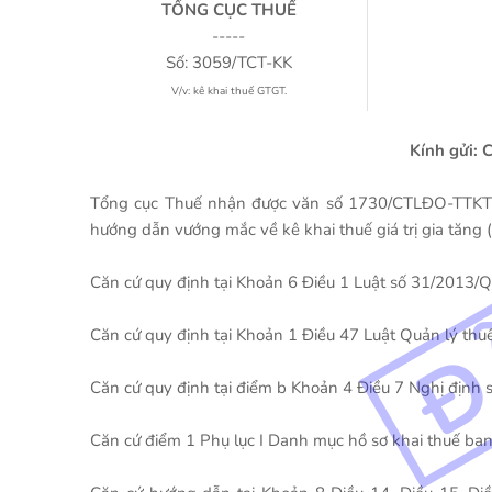
TỔNG CỤC THUẾ
-----
Số: 3059/TCT-KK
V/v: kê khai thuế GTGT.
Kính gửi: 
Tổng cục Thuế nhận được văn số 1730/CTLĐO-TTKT2 
hướng dẫn vướng mắc về kê khai thuế giá trị gia tăng 
Căn cứ quy định tại Khoản 6 Điều 1 Luật số 31/2013/Q
Căn cứ quy định tại Khoản 1 Điều 47 Luật Quản lý th
Căn cứ quy định tại điểm b Khoản 4 Điều 7 Nghị địn
Căn cứ điểm 1 Phụ lục I Danh mục hồ sơ khai thuế b