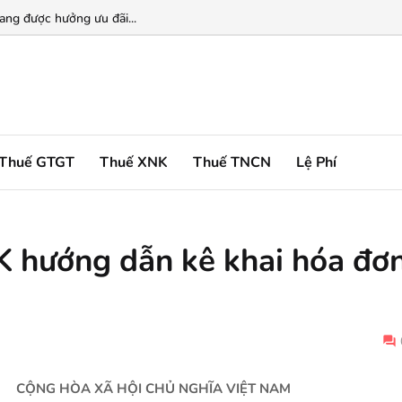
ng được hưởng ưu đãi...
Thuế GTGT
Thuế XNK
Thuế TNCN
Lệ Phí
 hướng dẫn kê khai hóa đơ
CỘNG HÒA XÃ HỘI CHỦ NGHĨA VIỆT NAM