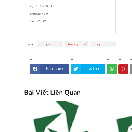
- Vụ PC, CS (TCT);
- Website TCT;
- Lưu: VT, KK2b.
Tags
Công văn thuế
Quản lý thuế
Tổng cục thuế
Facebook
Twitter
Bài Viết Liên Quan