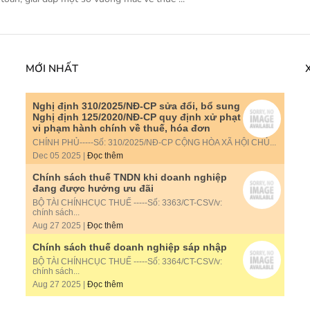
MỚI NHẤT
Nghị định 310/2025/NĐ-CP sửa đổi, bổ sung
Nghị định 125/2020/NĐ-CP quy định xử phạt
vi phạm hành chính về thuế, hóa đơn
CHÍNH PHỦ-----Số: 310/2025/NĐ-CP CỘNG HÒA XÃ HỘI CHỦ...
Dec 05 2025 |
Đọc thêm
Chính sách thuế TNDN khi doanh nghiệp
đang được hưởng ưu đãi
BỘ TÀI CHÍNHCỤC THUẾ -----Số: 3363/CT-CSV/v:
chính sách...
Aug 27 2025 |
Đọc thêm
Chính sách thuế doanh nghiệp sáp nhập
BỘ TÀI CHÍNHCỤC THUẾ -----Số: 3364/CT-CSV/v:
chính sách...
Aug 27 2025 |
Đọc thêm