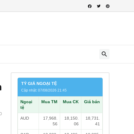
n
TỶ GIÁ NGOẠI TỆ
Cập nhật: 07/08/2026 21:45
Ngoại
Mua TM
Mua CK
Giá bán
tệ
0
AUD
17,968.
18,150.
18,731.
56
06
41