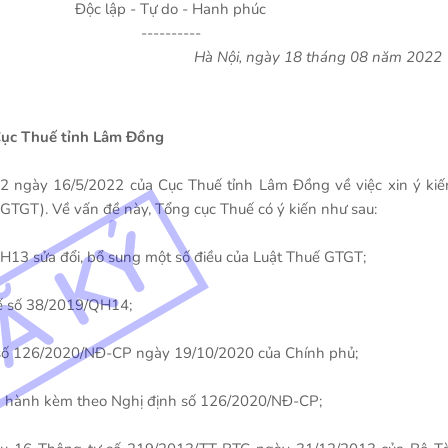
Độc lập - Tự do - Hanh phúc
----------
Hà Nội, ngày 18 tháng 08 năm 2022
Cục Thuế tỉnh Lâm Đồng
ngày 16/5/2022 của Cục Thuế tỉnh Lâm Đồng về việc xin ý kiế
(GTGT). Về vấn đề này, Tổng cục Thuế có ý kiến như sau:
H13 sửa đổi, bổ sung một số điều của Luật Thuế GTGT;
uế số 38/2019/QH14;
h số 126/2020/NĐ-CP ngày 19/10/2020 của Chính phủ;
an hành kèm theo Nghị định số 126/2020/NĐ-CP;