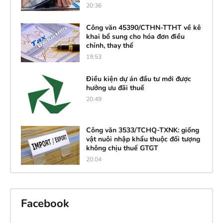
20:36
Công văn 45390/CTHN-TTHT về kê
khai bổ sung cho hóa đơn điều
chỉnh, thay thế
19:53
Điều kiện dự án đầu tư mới được
hưởng ưu đãi thuế
20:49
Công văn 3533/TCHQ-TXNK: giống
vật nuôi nhập khẩu thuộc đối tượng
không chịu thuế GTGT
20:04
Facebook