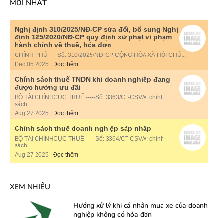
MỚI NHẤT
Nghị định 310/2025/NĐ-CP sửa đổi, bổ sung Nghị
định 125/2020/NĐ-CP quy định xử phạt vi phạm
hành chính về thuế, hóa đơn
CHÍNH PHỦ-----Số: 310/2025/NĐ-CP CỘNG HÒA XÃ HỘI CHỦ...
Dec 05 2025 |
Đọc thêm
Chính sách thuế TNDN khi doanh nghiệp đang
được hưởng ưu đãi
BỘ TÀI CHÍNHCỤC THUẾ -----Số: 3363/CT-CSV/v: chính
sách...
Aug 27 2025 |
Đọc thêm
Chính sách thuế doanh nghiệp sáp nhập
BỘ TÀI CHÍNHCỤC THUẾ -----Số: 3364/CT-CSV/v: chính
sách...
Aug 27 2025 |
Đọc thêm
XEM NHIỀU
Hướng xử lý khi cá nhân mua xe của doanh
nghiệp không có hóa đơn