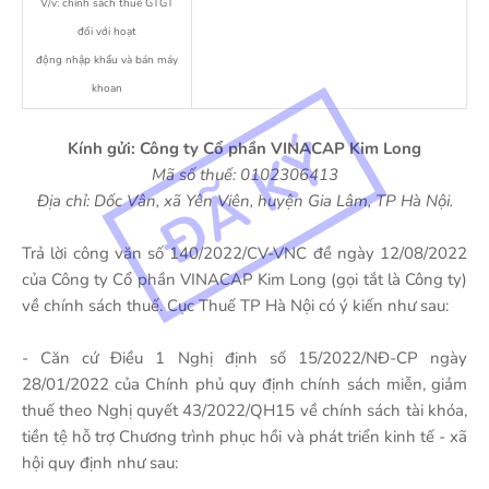
V/v: chính sách thuế GTGT
đối với hoạt
động nhập khẩu và bán máy
khoan
Kính gửi: Công ty Cổ phần VINACAP Kim Long
Mã số thuế: 0102306413
Địa chỉ: Dốc Vân, xã Yên Viên, huyện Gia Lâm, TP Hà Nội.
Trả lời công văn số 140/2022/CV-VNC đề ngày 12/08/2022
của Công ty Cổ phần VINACAP Kim Long (gọi tắt là Công ty)
về chính sách thuế. Cục Thuế TP Hà Nội có ý kiến như sau:
- Căn cứ Điều 1 Nghị định số 15/2022/NĐ-CP ngày
28/01/2022 của Chính phủ quy định chính sách miễn, giảm
thuế theo Nghị quyết 43/2022/QH15 về chính sách tài khóa,
tiền tệ hỗ trợ Chương trình phục hồi và phát triển kinh tế - xã
hội quy định như sau: