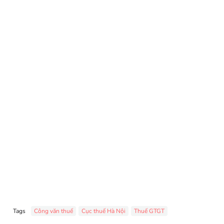
Tags
Công văn thuế
Cục thuế Hà Nội
Thuế GTGT