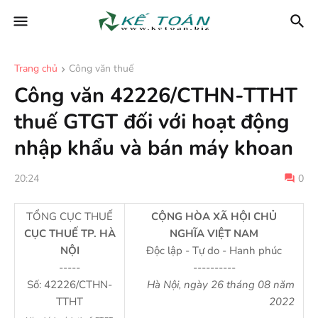
Trang chủ
Công văn thuế
Công văn 42226/CTHN-TTHT
thuế GTGT đối với hoạt động
nhập khẩu và bán máy khoan
20:24
0
TỔNG CỤC THUẾ
CỘNG HÒA XÃ HỘI CHỦ
CỤC THUẾ TP. HÀ
NGHĨA VIỆT NAM
NỘI
Độc lập - Tự do - Hanh phúc
-----
----------
Số: 42226/CTHN-
Hà Nội, ngày 26 tháng 08 năm
TTHT
2022