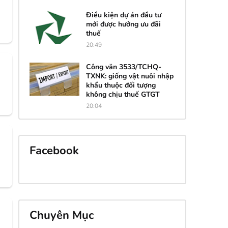
USD
26,000.
26,030.
26,410.
00
00
00
Điều kiện dự án đầu tư
mới được hưởng ưu đãi
thuế
20:49
Công văn 3533/TCHQ-
TXNK: giống vật nuôi nhập
khẩu thuộc đối tượng
không chịu thuế GTGT
20:04
Facebook
Chuyên Mục