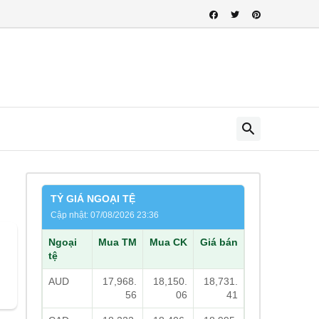
TỶ GIÁ NGOẠI TỆ
Cập nhật: 07/08/2026 23:36
Ngoại
Mua TM
Mua CK
Giá bán
tệ
AUD
17,968.
18,150.
18,731.
56
06
41