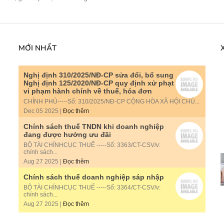
MỚI NHẤT
Nghị định 310/2025/NĐ-CP sửa đổi, bổ sung
Nghị định 125/2020/NĐ-CP quy định xử phạt
vi phạm hành chính về thuế, hóa đơn
CHÍNH PHỦ-----Số: 310/2025/NĐ-CP CỘNG HÒA XÃ HỘI CHỦ...
Dec 05 2025 |
Đọc thêm
Chính sách thuế TNDN khi doanh nghiệp
đang được hưởng ưu đãi
BỘ TÀI CHÍNHCỤC THUẾ -----Số: 3363/CT-CSV/v:
chính sách...
Aug 27 2025 |
Đọc thêm
Chính sách thuế doanh nghiệp sáp nhập
BỘ TÀI CHÍNHCỤC THUẾ -----Số: 3364/CT-CSV/v:
chính sách...
Aug 27 2025 |
Đọc thêm