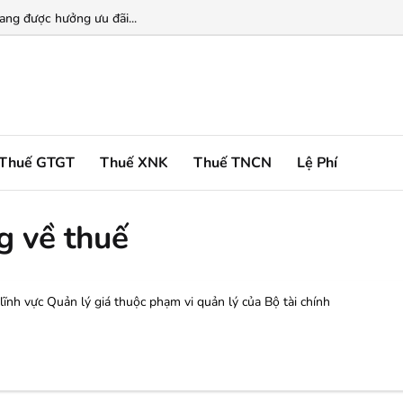
ng được hưởng ưu đãi...
Thuế GTGT
Thuế XNK
Thuế TNCN
Lệ Phí
g về thuế
ĩnh vực Quản lý giá thuộc phạm vi quản lý của Bộ tài chính