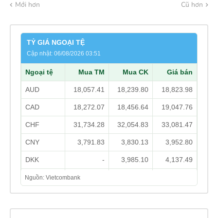
Mới hơn
Cũ hơn
TỶ GIÁ NGOẠI TỆ
Cập nhật: 06/08/2026 03:51
Ngoại tệ
Mua TM
Mua CK
Giá bán
AUD
18,057.41
18,239.80
18,823.98
CAD
18,272.07
18,456.64
19,047.76
CHF
31,734.28
32,054.83
33,081.47
CNY
3,791.83
3,830.13
3,952.80
DKK
-
3,985.10
4,137.49
EUR
29,566.86
29,865.52
31,125.70
Nguồn: Vietcombank
GBP
34,459.27
34,807.35
35,922.15
HKD
3,253.47
3,286.33
3,412.00