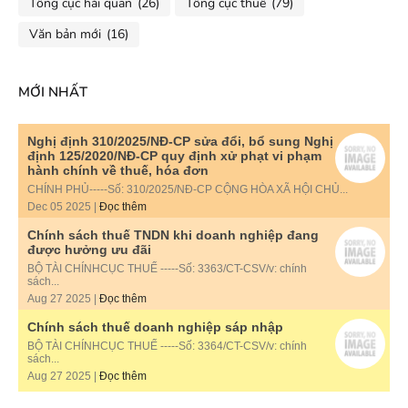
Tổng cục hải quan
(26)
Tổng cục thuế
(79)
Văn bản mới
(16)
MỚI NHẤT
Nghị định 310/2025/NĐ-CP sửa đổi, bổ sung Nghị
định 125/2020/NĐ-CP quy định xử phạt vi phạm
hành chính về thuế, hóa đơn
CHÍNH PHỦ-----Số: 310/2025/NĐ-CP CỘNG HÒA XÃ HỘI CHỦ...
Dec 05 2025 |
Đọc thêm
Chính sách thuế TNDN khi doanh nghiệp đang
được hưởng ưu đãi
BỘ TÀI CHÍNHCỤC THUẾ -----Số: 3363/CT-CSV/v: chính
sách...
Aug 27 2025 |
Đọc thêm
Chính sách thuế doanh nghiệp sáp nhập
BỘ TÀI CHÍNHCỤC THUẾ -----Số: 3364/CT-CSV/v: chính
sách...
Aug 27 2025 |
Đọc thêm