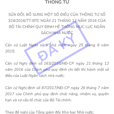
THÔNG TƯ
SỬA ĐỔI, BỔ SUNG MỘT SỐ ĐIỀU CỦA THÔNG TƯ SỐ
324/2016/TT-BTC NGÀY 21 THÁNG 12 NĂM 2016 CỦA
BỘ TÀI CHÍNH QUY ĐỊNH HỆ THỐNG MỤC LỤC NGÂN
SÁCH NHÀ NƯỚC
Căn cứ Luật Ngân sách nhà nước ngày 25 tháng 6 năm
2015;
Căn cứ Nghị định số 163/2016/NĐ-CP ngày 21 tháng 12
năm 2016 của Chính phủ quy định chi tiết thi hành một số
điều của Luật Ngân sách nhà nước;
Căn cứ Nghị định số 87/2017/NĐ-CP ngày 26 tháng 7 năm
2017 của Chính phủ quy định chức năng, nhiệm vụ, quyền
hạn và cơ cấu tổ chức của Bộ Tài chính;
Theo đề nghị của Tổng giám đốc Kho bạc Nhà nước;