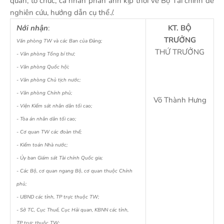
quan, tổ chức, cá nhân phản ánh kịp thời về Bộ Tài chính để
nghiên cứu, hướng dẫn cụ thể./.
Nới nhận
:
KT. BỘ
TRƯỞNG
Văn phòng TW và các Ban của Đảng;
THỨ TRƯỞNG
- Văn phòng Tổng bí thư;
- Văn phòng Quốc hội;
- Văn phòng Chủ tịch nước;
- Văn phòng Chính phủ;
Võ Thành Hưng
- Viện Kiểm sát nhân dân tối cao;
- Tòa án nhân dân tối cao;
- Cơ quan TW các đoàn thể;
- Kiểm toán Nhà nước;
- Ủy ban Giám sát Tài chính Quốc gia;
- Các Bộ, cơ quan ngang Bộ, cơ quan thuộc Chính
phủ;
- UBND các tỉnh, TP trực thuộc TW;
- Sở TC, Cục Thuế, Cục Hải quan, KBNN các tỉnh,
TP trực thuộc TW;