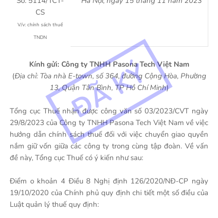
Số: 5114/TCT-
Hà Nội, ngày 15 tháng 11 năm 2023
CS
V/v: chính sách thuế
TNDN
Kính gửi: Công ty TNHH Pasona Tech Việt Nam
(
Địa chỉ: Tòa nhà E-town, số 364, đường Cộng Hòa, Phường
13, Quận Tân Bình, TP Hồ Chí Minh
)
Tổng cục Thuế nhận được công văn số 03/2023/CVT ngày
29/8/2023 của Công ty TNHH Pasona Tech Việt Nam về việc
hướng dẫn chính sách thuế đối với việc chuyển giao quyền
nắm giữ vốn giữa các công ty trong cùng tập đoàn. Về vấn
đề này, Tổng cục Thuế có ý kiến như sau:
Điểm o khoản 4 Điều 8 Nghị định 126/2020/NĐ-CP ngày
19/10/2020 của Chính phủ quy định chi tiết một số điều của
Luật quản lý thuế quy định: