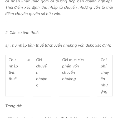
cá nhân khác (bao gồm cả trường hợp bán doanh nghiệp).
Thời điểm xác định thu nhập từ chuyển nhượng vốn là thời
điểm chuyển quyền sở hữu vốn.
...
2. Căn cứ tính thuế:
a) Thu nhập tính thuế từ chuyển nhượng vốn được xác định
:
Thu
=
Giá
-
Giá mua của
-
Chi
nhập
chuyể
phần vốn
phí
tính
n
chuyển
chuy
thuế
nhượn
nhượng
ển
g
như
ợng
Trong đó: