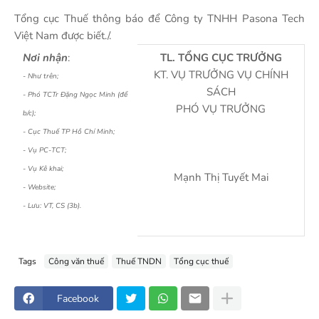
Tổng cục Thuế thông báo để Công ty TNHH Pasona Tech
Việt Nam được biết./.
Nơi nhận
:
TL. TỔNG CỤC TRƯỞNG
KT. VỤ TRƯỞNG VỤ CHÍNH
- Như trên;
SÁCH
- Phó TCTr Đặng Ngọc Minh (để
PHÓ VỤ TRƯỞNG
b/c);
- Cục Thuế TP Hồ Chí Minh;
- Vụ PC-TCT;
- Vụ Kê khai;
Mạnh Thị Tuyết Mai
- Website;
- Lưu: VT, CS (3b).
Tags
Công văn thuế
Thuế TNDN
Tổng cục thuế
Facebook