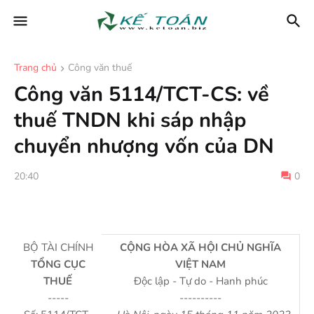
Trang chủ
Công văn thuế
Công văn 5114/TCT-CS: về
thuế TNDN khi sáp nhập
chuyển nhượng vốn của DN
20:40
0
BỘ TÀI CHÍNH
CỘNG HÒA XÃ HỘI CHỦ NGHĨA
TỔNG CỤC
VIỆT NAM
THUẾ
Độc lập - Tự do - Hanh phúc
-----
----------