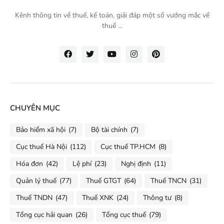
Kênh thông tin về thuế, kế toán, giải đáp một số vướng mắc về
thuế ...
CHUYÊN MỤC
Bảo hiểm xã hội
(7)
Bộ tài chính
(7)
Cục thuế Hà Nội
(112)
Cục thuế TP.HCM
(8)
Hóa đơn
(42)
Lệ phí
(23)
Nghị định
(11)
Quản lý thuế
(77)
Thuế GTGT
(64)
Thuế TNCN
(31)
Thuế TNDN
(47)
Thuế XNK
(24)
Thông tư
(8)
Tổng cục hải quan
(26)
Tổng cục thuế
(79)