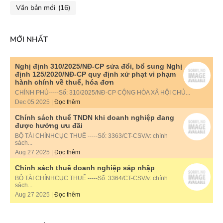
Văn bản mới
(16)
MỚI NHẤT
Nghị định 310/2025/NĐ-CP sửa đổi, bổ sung Nghị
định 125/2020/NĐ-CP quy định xử phạt vi phạm
hành chính về thuế, hóa đơn
CHÍNH PHỦ-----Số: 310/2025/NĐ-CP CỘNG HÒA XÃ HỘI CHỦ...
Dec 05 2025 |
Đọc thêm
Chính sách thuế TNDN khi doanh nghiệp đang
được hưởng ưu đãi
BỘ TÀI CHÍNHCỤC THUẾ -----Số: 3363/CT-CSV/v: chính
sách...
Aug 27 2025 |
Đọc thêm
Chính sách thuế doanh nghiệp sáp nhập
BỘ TÀI CHÍNHCỤC THUẾ -----Số: 3364/CT-CSV/v: chính
sách...
Aug 27 2025 |
Đọc thêm