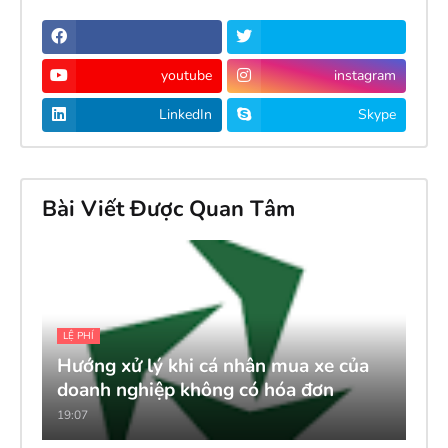
youtube
instagram
LinkedIn
Skype
Bài Viết Được Quan Tâm
LỆ PHÍ
Hướng xử lý khi cá nhân mua xe của
doanh nghiệp không có hóa đơn
19:07