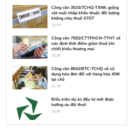
Công văn 3533/TCHQ-TXNK: giống
vật nuôi nhập khẩu thuộc đối tượng
không chịu thuế GTGT
20:04
Công văn 7592/CTTPHCM-TTHT về
xác định thời điểm giảm thuế khi
chiết khấu thương mại
20:36
Công văn 8042/BTC-TCHQ về sử
dụng hóa đơn đối với hàng hóa XNK
tại chỗ
21:18
Điều kiện dự án đầu tư mới được
hưởng ưu đãi thuế
20:49