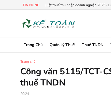
TIN NÓNG
Chính sách ưu đãi thuế TNDN đối với hoạt 
Luật thuế thu nhập doanh nghiệp 2025- L
Trang Chủ
Quản Lý Thuế
Thuế TNDN
Trang chủ
Công văn 5115/TCT-CS:
thuế TNDN
20:24