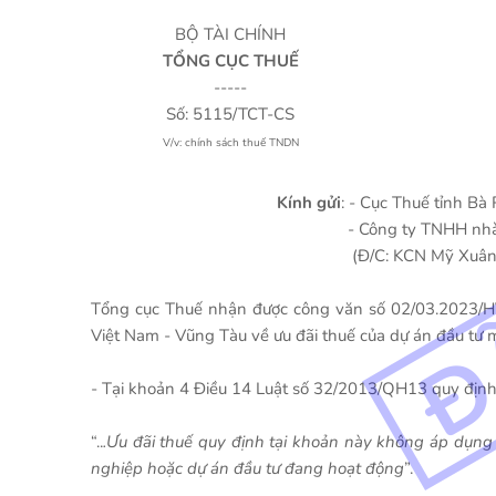
BỘ TÀI CHÍNH
TỔNG CỤC THUẾ
-----
Số: 5115/TCT-CS
V/v: chính sách thuế TNDN
Kính gửi
: - Cục Thuế tỉnh Bà 
- Công ty TNHH nhà máy Bia HEIN
(Đ/C: KCN Mỹ Xuân A, P Mỹ Xuân, TX
Tổng cục Thuế nhận được công văn số 02/03.2023
Việt Nam - Vũng Tàu về ưu đãi thuế của dự án đầu tư 
- Tại khoản 4 Điều 14 Luật số 32/2013/QH13 quy định
“..
.Ưu đãi thuế quy định tại khoản này không áp dụng 
nghiệp hoặc dự án đầu tư đang hoạt động
”.