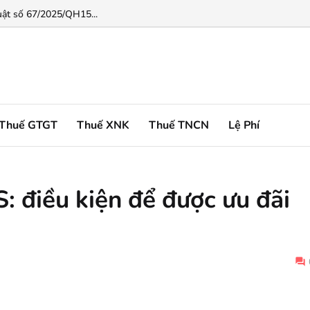
động đầu tư...
uật số 67/2025/QH15...
Thuế GTGT
Thuế XNK
Thuế TNCN
Lệ Phí
 điều kiện để được ưu đãi