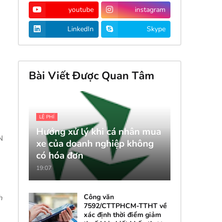
youtube
instagram
LinkedIn
Skype
Bài Viết Được Quan Tâm
LỆ PHÍ
Hướng xử lý khi cá nhân mua
N
xe của doanh nghiệp không
có hóa đơn
19:07
Công văn
h
7592/CTTPHCM-TTHT về
xác định thời điểm giảm