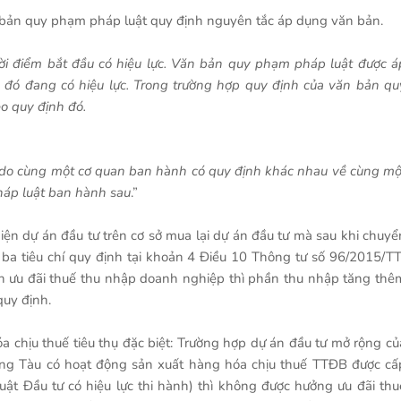
 bản quy phạm pháp luật quy định nguyên tắc áp dụng văn bản.
ời điểm bắt đầu có hiệu lực. Văn bản quy phạm pháp luật được á
n đó đang có hiệu lực. Trong trường hợp quy định của văn bản qu
eo quy định đó.
 do cùng một cơ quan ban hành có quy định khác nhau về cùng mộ
háp luật ban hành sau
.”
iện dự án đầu tư trên cơ sở mua lại dự án đầu tư mà sau khi chuyể
ba tiêu chí quy định tại khoản 4 Điều 10 Thông tư số 96/2015/TT
ện ưu đãi thuế thu nhập doanh nghiệp thì phần thu nhập tăng thê
quy định.
a chịu thuế tiêu thụ đặc biệt: Trường hợp dự án đầu tư mở rộng củ
g Tàu có hoạt động sản xuất hàng hóa chịu thuế TTĐB được cấ
ật Đầu tư có hiệu lực thi hành) thì không được hưởng ưu đãi thu