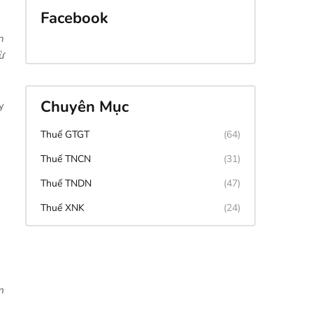
Facebook
n
ừ
Chuyên Mục
y
Thuế GTGT
(64)
Thuế TNCN
(31)
Thuế TNDN
(47)
Thuế XNK
(24)
m