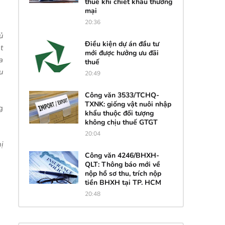
thuế khi chiết khấu thương
mại
20:36
ủ
Điều kiện dự án đầu tư
t
mới được hưởng ưu đãi
a
thuế
u
20:49
Công văn 3533/TCHQ-
TXNK: giống vật nuôi nhập
g
khẩu thuộc đối tượng
không chịu thuế GTGT
20:04
ị
Công văn 4246/BHXH-
QLT: Thông báo mới về
nộp hồ sơ thu, trích nộp
tiền BHXH tại TP. HCM
20:48