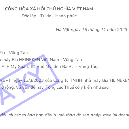
CỘNG HÒA XÃ HỘI CHỦ NGHĨA VIỆT NAM
Độc lập - Tự do - Hanh phúc
----------
Hà Nội, ngày 15 tháng 11 năm 2023
Rịa - Vũng Tàu;
EKEN Việt Nam - Vũng Tàu;
 Phú Mỹ, tỉnh Bà Rịa - Vũng Tàu).
/HVBVT ngày 13/3/2023 của Công ty TNHH nhà máy Bia HEINEKE
mở rộng. Về vấn đề này, Tổng cục Thuế có ý kiến như sau:
:
đối với các trường hợp đầu tư mở rộng do sáp nhập, mua lại doan