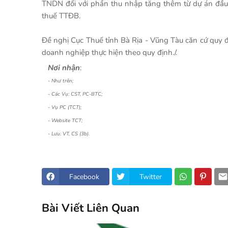
TNDN đối với phần thu nhập tăng thêm từ dự án đầu 
thuế TTĐB.
Đề nghị Cục Thuế tỉnh Bà Rịa - Vũng Tàu căn cứ quy đ
doanh nghiệp thực hiện theo quy định./.
Nơi nhận
:
- Như trên;
- Các Vụ: CST, PC-BTC;
- Vụ PC (TCT);
- Website TCT;
- Lưu: VT, CS (3b).
Facebook
Twitter
Bài Viết Liên Quan